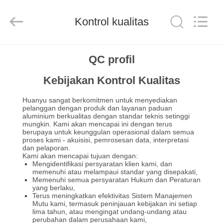
Chongqing
Huanyu
Aluminum
Material
Kontrol kualitas
Co.,
Ltd..
All
Rights
RUMAH
Reserved.
QC profil
Kebijakan Kontrol Kualitas
PRODUK
Huanyu sangat berkomitmen untuk menyediakan
pelanggan dengan produk dan layanan paduan
TENTANG
aluminium berkualitas dengan standar teknis setinggi
mungkin. Kami akan mencapai ini dengan terus
KAMI
berupaya untuk keunggulan operasional dalam semua
proses kami - akuisisi, pemrosesan data, interpretasi
dan pelaporan.
Kami akan mencapai tujuan dengan:
TUR
Mengidentifikasi persyaratan klien kami, dan
memenuhi atau melampaui standar yang disepakati,
PABRIK
Memenuhi semua persyaratan Hukum dan Peraturan
yang berlaku,
Terus meningkatkan efektivitas Sistem Manajemen
Mutu kami, termasuk peninjauan kebijakan ini setiap
KONTROL
lima tahun, atau mengingat undang-undang atau
perubahan dalam perusahaan kami,