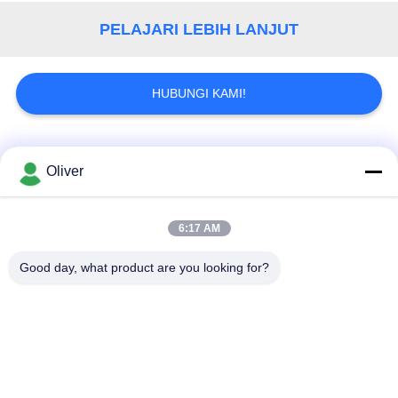
PELAJARI LEBIH LANJUT
HUBUNGI KAMI!
Bad Request
Semua
Oliver
Batang Bulat Padat
7075 Aluminium
6:17 AM
Aluminium
Round Bar
Good day, what product are you looking for?
2024 Batang Bulat
Rel Jumbo Boomer
Aluminium
Lembar Aluminium
Plat aluminium sheet
Pesawat