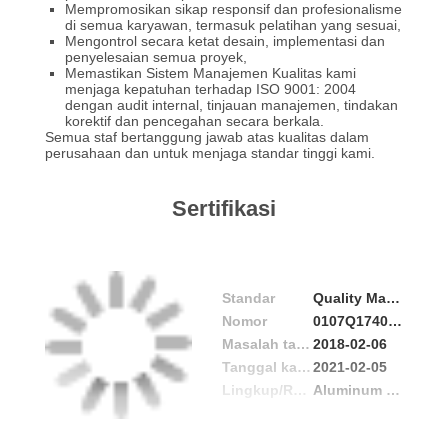
KUALITAS
Mempromosikan sikap responsif dan profesionalisme
di semua karyawan, termasuk pelatihan yang sesuai,
Mengontrol secara ketat desain, implementasi dan
penyelesaian semua proyek,
HUBUNGI
Memastikan Sistem Manajemen Kualitas kami
menjaga kepatuhan terhadap ISO 9001: 2004
KAMI
dengan audit internal, tinjauan manajemen, tindakan
korektif dan pencegahan secara berkala.
Semua staf bertanggung jawab atas kualitas dalam
perusahaan dan untuk menjaga standar tinggi kami.
BERITA
Sertifikasi
PERMINTAAN
PENAWARAN
Standar
Quality Management Certification
SITEMAP
Nomor
0107Q17407R2M/5102
Masalah tanggal
2018-02-06
Tanggal kadaluwarsa
2021-02-05
KEBIJAKAN
Lingkup/Range
Aluminum Profiles
PRIBADI