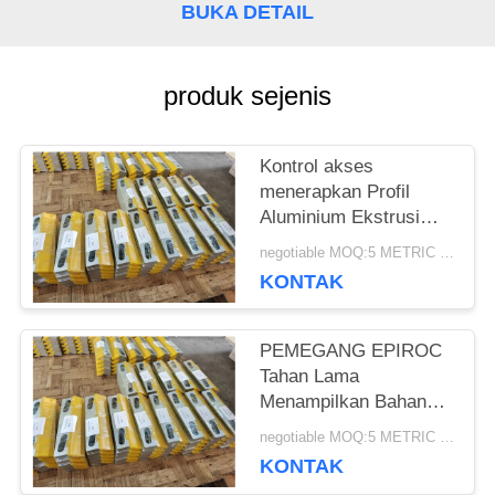
SITEMAP
BUKA DETAIL
KEBIJAKAN
produk sejenis
PRIBADI
Kontrol akses
menerapkan Profil
Aluminium Ekstrusi
yang dirancang untuk
negotiable MOQ:5 METRIC TONS
produksi cepat dan
KONTAK
konsisten dalam
proyek manufaktur
skala besar
PEMEGANG EPIROC
Tahan Lama
Menampilkan Bahan
Tahan Korosi
negotiable MOQ:5 METRIC TONS
Memastikan Masa
KONTAK
Pakai Lebih Lama