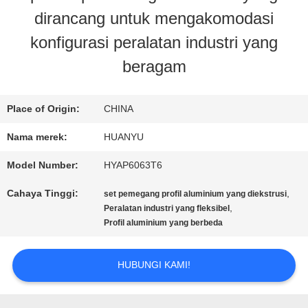
dirancang untuk mengakomodasi
KONTROL
konfigurasi peralatan industri yang
KUALITAS
beragam
HUBUNGI
Place of Origin:
CHINA
KAMI
Nama merek:
HUANYU
Model Number:
HYAP6063T6
BERITA
Cahaya Tinggi:
,
set pemegang profil aluminium yang diekstrusi
,
Peralatan industri yang fleksibel
Profil aluminium yang berbeda
PERMINTAAN
PENAWARAN
HUBUNGI KAMI!