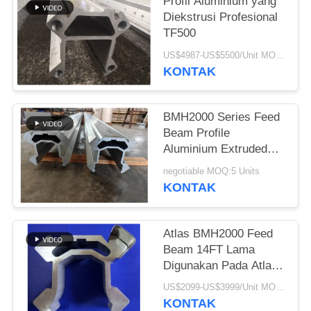
Profil Aluminium yang
Diekstrusi Profesional
TF500
US$4987-US$5500/Unit MOQ:5 unit
KONTAK
BMH2000 Series Feed
Beam Profile
Aluminium Extruded
Profiles Untuk
negotiable MOQ:5 Units
Tunneling Industri
KONTAK
Pertambangan
Atlas BMH2000 Feed
Beam 14FT Lama
Digunakan Pada Atlas
281 Rocket Boomer
US$2099-US$3999/Unit MOQ:5 unit
KONTAK