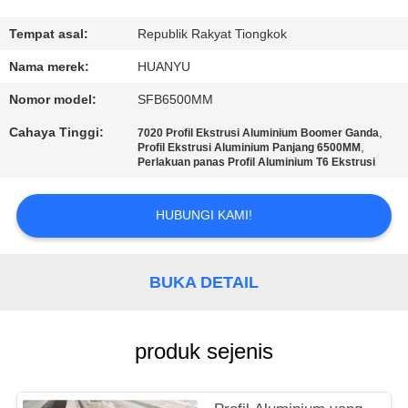
KUALITAS
Tempat asal:
Republik Rakyat Tiongkok
HUBUNGI
Nama merek:
HUANYU
KAMI
Nomor model:
SFB6500MM
Cahaya Tinggi:
,
7020 Profil Ekstrusi Aluminium Boomer Ganda
BERITA
,
Profil Ekstrusi Aluminium Panjang 6500MM
Perlakuan panas Profil Aluminium T6 Ekstrusi
PERMINTAAN
HUBUNGI KAMI!
PENAWARAN
BUKA DETAIL
SITEMAP
produk sejenis
KEBIJAKAN
PRIBADI