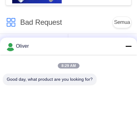
Bad Request
Semua
Batang Bulat Padat
7075 Aluminium
Oliver
Aluminium
Round Bar
8:29 AM
2024 Batang Bulat
Profil Aluminium
Aluminium
Extruded
Good day, what product are you looking for?
Lembar Aluminium
Plat aluminium sheet
Pesawat
Plat Aluminium Kelas
Tabung Bulat
Laut
Aluminium