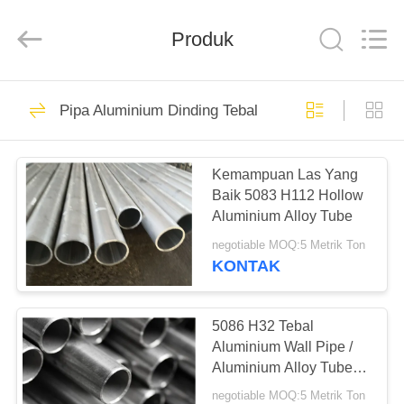
Chongqing
Huanyu
Aluminum
Material
Produk
Co.,
Ltd..
All
Rights
RUMAH
Reserved.
27
Pipa Aluminium Dinding Tebal
Batang Bulat Padat
PRODUK
Aluminium
Kemampuan Las Yang
Baik 5083 H112 Hollow
TENTANG
Aluminium Alloy Tube
KAMI
negotiable MOQ:5 Metrik Ton
KONTAK
21
TUR
7075 Aluminium
PABRIK
5086 H32 Tebal
Aluminium Wall Pipe /
Round Bar
Aluminium Alloy Tube
KONTROL
Bagus Las
negotiable MOQ:5 Metrik Ton