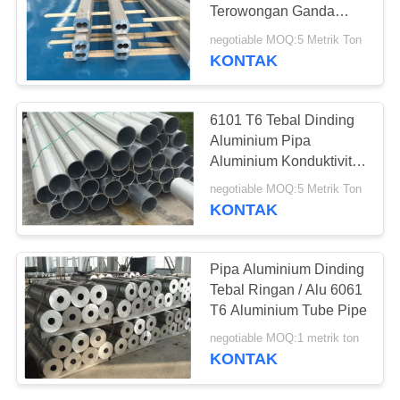
Terowongan Ganda
Tahan Korosi Tinggi
negotiable MOQ:5 Metrik Ton
KONTAK
29
Plat aluminium
6101 T6 Tebal Dinding
sheet
Aluminium Pipa
Aluminium Konduktivitas
Listrik Tinggi Pipa Bulat
negotiable MOQ:5 Metrik Ton
KONTAK
13
Pipa Aluminium Dinding
Lembar Aluminium
Tebal Ringan / Alu 6061
T6 Aluminium Tube Pipe
Pesawat
negotiable MOQ:1 metrik ton
KONTAK