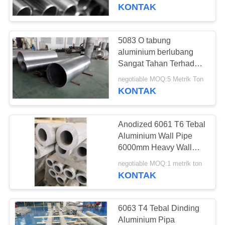
KUALITAS
KONTAK
HUBUNGI
5083 O tabung
10
KAMI
aluminium berlubang
2024 Batang Bulat
Sangat Tahan Terhadap
Serangan oleh
BERITA
Aluminium
negotiable MOQ:5 Metrik Ton
Lingkungan Air Laut
KONTAK
Dan Kimia
PERMINTAAN
Anodized 6061 T6 Tebal
PENAWARAN
Aluminium Wall Pipe
6000mm Heavy Wall
48
Aluminium Tubing
SITEMAP
negotiable MOQ:1 metrik ton
KONTAK
Rel Jumbo Boomer
KEBIJAKAN
PRIBADI
6063 T4 Tebal Dinding
Aluminium Pipa